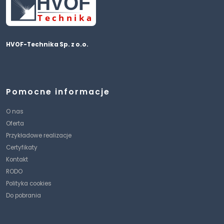
HVOF
T
echnika
HVOF-Technika Sp. z o.o.
Pomocne informacje
O nas
Oferta
Przykładowe realizacje
Certyfikaty
Kontakt
RODO
Polityka cookies
Do pobrania