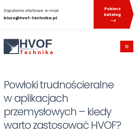
Pobierz
Zapytania ofertowe: e-mail:
katalog
biuro@hvof-technika.pl
HVOF
T
echnika
Powłoki trudnościeralne
w aplikacjach
przemysłowych – kiedy
warto zastosować HVOF?