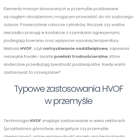
Elementy maszyn stosowanych w przemyśle poddawane
są ciągłym obciążeniom, mogącym prowadzić do ich szybszego
zużycia. Powierzchnie robocze cylindrów, tłoczysk czy wałów
nierzadko pracują w kontakcie z czynnikami agresywnymi,
podlegają ścieraniu oraz wpływowi wysokiej temperatury.
Metoda
HVOF
, czyli
natryskiwanie naddźwiękowe
, zapewnia
niezwykle trwałe i zwarte
powłoki trudnościeralne
, które
skutecznie przedłużają żywotność podzespołów. Kiedy warto
zastosować to rozwiązanie?
Typowe zastosowania HVOF
w przemyśle
Technologia
HVOF
znajduje zastosowanie w wielu sektorach
(przykładowo górnictwie, energetyce czy przemyśle
chemicznym), gdzie niezawodność sprzętu ma bezpośredni