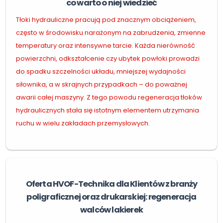
co warto o niej wiedzieć
Tłoki hydrauliczne pracują pod znacznym obciążeniem,
często w środowisku narażonym na zabrudzenia, zmienne
temperatury oraz intensywne tarcie. Każda nierówność
powierzchni, odkształcenie czy ubytek powłoki prowadzi
do spadku szczelności układu, mniejszej wydajności
siłownika, a w skrajnych przypadkach – do poważnej
awarii całej maszyny. Z tego powodu regeneracja tłoków
hydraulicznych stała się istotnym elementem utrzymania
ruchu w wielu zakładach przemysłowych.
Oferta HVOF-Technika dla Klientów z branży
poligraficznej oraz drukarskiej: regeneracja
walców lakierek