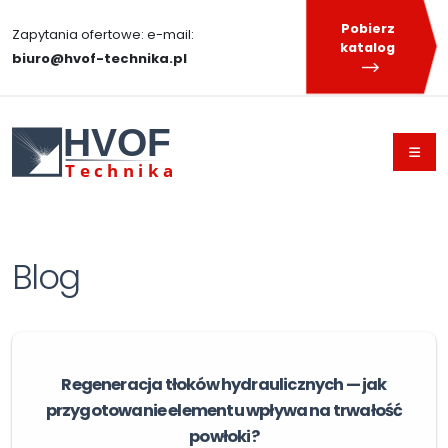
Pobierz
Zapytania ofertowe: e-mail:
katalog
biuro@hvof-technika.pl
HVOF
T
echnika
Blog
Regeneracja tłoków hydraulicznych — jak
przygotowanie elementu wpływa na trwałość
powłoki?