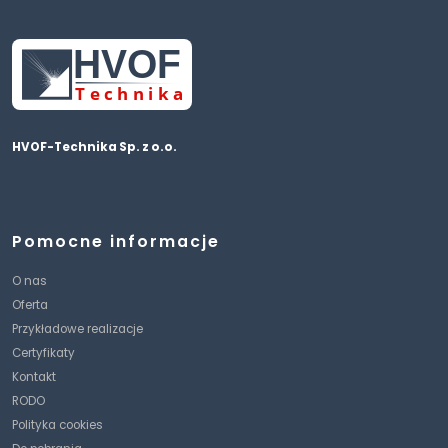
HVOF
T
echnika
HVOF-Technika Sp. z o.o.
Pomocne informacje
O nas
Oferta
Przykładowe realizacje
Certyfikaty
Kontakt
RODO
Polityka cookies