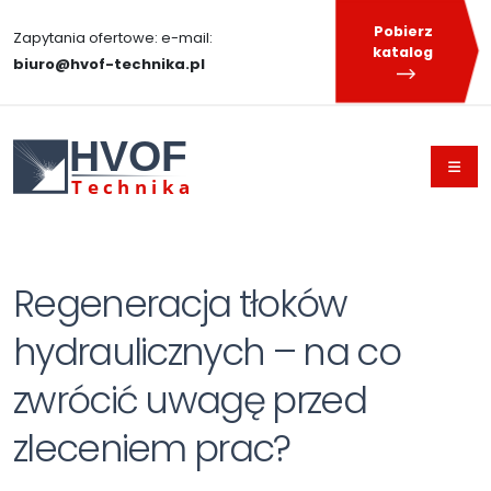
Pobierz
Zapytania ofertowe: e-mail:
katalog
biuro@hvof-technika.pl
HVOF
T
echnika
Regeneracja tłoków
hydraulicznych – na co
zwrócić uwagę przed
zleceniem prac?